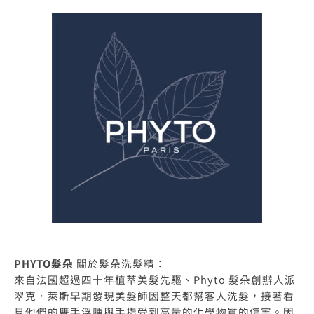
PHYTO髮朵
關於髮朵洗髮精：
來自法國超過四十年植萃美髮先驅、Phyto 髮朵創辦人派
翠克．萊斯早期發現美髮師因整天都幫客人洗髮，接著看
見他們的雙手浮腫與手指受到高量的化學物質的傷害。因