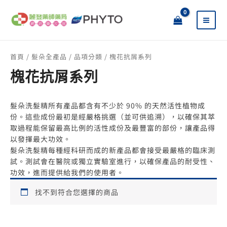
跳
搜
至
尋
主
關
要
鍵
內
字
首頁
/
髮朵全產品
/
品項分類
/ 槐花抗屑系列
容
:
槐花抗屑系列
髮朵洗髮精所有產品都含有不少於 90% 的天然活性植物成
份。這些成份最初是經嚴格挑選（並可供追溯），以確保其萃
取過程能保留最高比例的活性成份及最豐富的部份，讓產品得
以發揮最大功效。
髮朵洗髮精每種經科研而成的新產品都會接受最嚴格的臨床測
試。測試會在醫院或獨立實驗室進行，以確保產品的耐受性、
功效，進而提供給我們的使用者。
找不到符合您選擇的商品