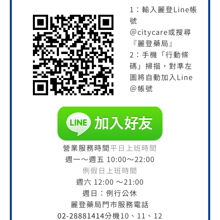
1：輸入麗登Line帳
號
＠citycare或搜尋
『麗登藥局』
2：手機「行動條
碼」掃描，對準左
圖將自動加入Line
＠帳號
營業服務時間
平日上班時間
週一～週五 10:00～22:00
例假日上班時間
週六 12:00 ～21:00
週日：例行公休
麗登藥局門市服務電話
02-28881414
分機10、11、12