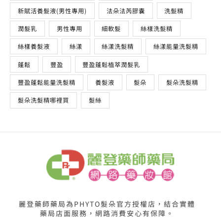
新賦活養髮液(男性專用)
法朵法芮膠囊
洗髮精
潤髮乳
男性專用
細軟髮
絲樣洗髮精
絲樣養髮液
絲漾
絲漾洗髮精
絲漾能量洗髮精
蓬鬆
豐盈
豐盈蓬鬆植萃潤髮乳
豐盈蓬鬆能量洗髮精
養髮液
髮朵
髮朵洗髮精
髮朵洗髮精哪裡買
髮絲
麗登藥師藥局為PHYTO髮朵官方授權店，結合實體
藥局店面服務，網路消費安心有保障。