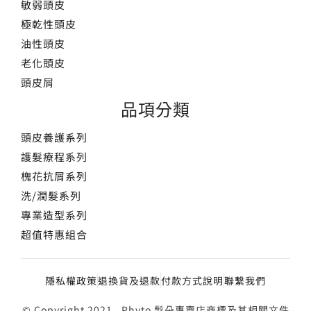
敏弱頭皮
極乾性頭皮
油性頭皮
老化頭皮
頭皮屑
品項分類
頭皮養護系列
護髮療程系列
槐花抗屑系列
洗/潤髮系列
專業造型系列
超值特惠組合
隱私權政策
退換貨及退款
付款方式說明
聯繫我們
© Copyright 2021, Phyto 髮朵專賣店商標及其相關文件