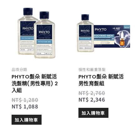
原
目
原
目
始
前
始
前
價
價
價
價
格：
格：
格：
格：
NT$ 1,280。
NT$ 1,088。
NT$ 2,760。
NT$ 2,346。
品項分類
慢性和嚴重落髮
PHYTO髮朵 新賦活
PHYTO髮朵 新賦活
洗髮精(男性專用) 2
男性育髮組
入組
NT$
2,760
NT$
2,346
NT$
1,280
NT$
1,088
加入購物車
加入購物車