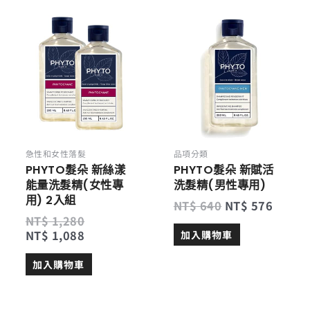
原
目
原
目
始
前
始
前
價
價
價
價
格：
格：
格：
格：
NT$ 1,280。
NT$ 1,088。
NT$ 640。
NT$ 5
急性和女性落髮
品項分類
PHYTO髮朵 新絲漾
PHYTO髮朵 新賦活
能量洗髮精(女性專
洗髮精(男性專用)
用) 2入組
NT$
640
NT$
576
NT$
1,280
NT$
1,088
加入購物車
加入購物車