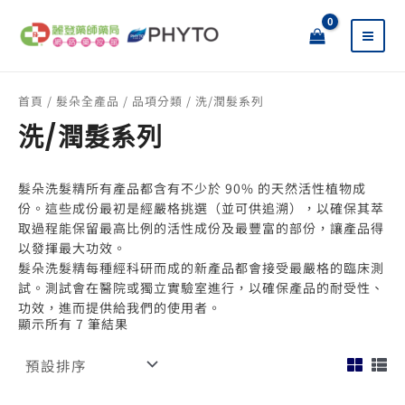
跳
搜
至
尋
主
關
要
鍵
內
字
首頁
/
髮朵全產品
/
品項分類
/ 洗/潤髮系列
容
:
洗/潤髮系列
髮朵洗髮精所有產品都含有不少於 90% 的天然活性植物成
份。這些成份最初是經嚴格挑選（並可供追溯），以確保其萃
取過程能保留最高比例的活性成份及最豐富的部份，讓產品得
以發揮最大功效。
髮朵洗髮精每種經科研而成的新產品都會接受最嚴格的臨床測
試。測試會在醫院或獨立實驗室進行，以確保產品的耐受性、
功效，進而提供給我們的使用者。
顯示所有 7 筆結果