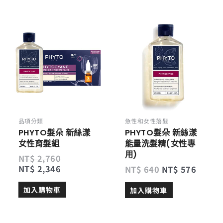
原
目
原
目
始
前
始
前
價
價
價
價
格：
格：
格：
格：
NT$ 2,760。
NT$ 2,346。
NT$ 640。
NT$ 5
品項分類
急性和女性落髮
PHYTO髮朵 新絲漾
PHYTO髮朵 新絲漾
女性育髮組
能量洗髮精(女性專
用)
NT$
2,760
NT$
2,346
NT$
640
NT$
576
加入購物車
加入購物車