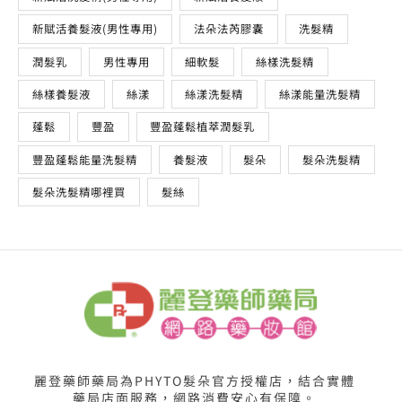
新賦活養髮液(男性專用)
法朵法芮膠囊
洗髮精
潤髮乳
男性專用
細軟髮
絲樣洗髮精
絲樣養髮液
絲漾
絲漾洗髮精
絲漾能量洗髮精
蓬鬆
豐盈
豐盈蓬鬆植萃潤髮乳
豐盈蓬鬆能量洗髮精
養髮液
髮朵
髮朵洗髮精
髮朵洗髮精哪裡買
髮絲
麗登藥師藥局為PHYTO髮朵官方授權店，結合實體
藥局店面服務，網路消費安心有保障。