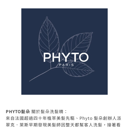
PHYTO髮朵
關於髮朵洗髮精：
來自法國超過四十年植萃美髮先驅、Phyto 髮朵創辦人派
翠克．萊斯早期發現美髮師因整天都幫客人洗髮，接著看