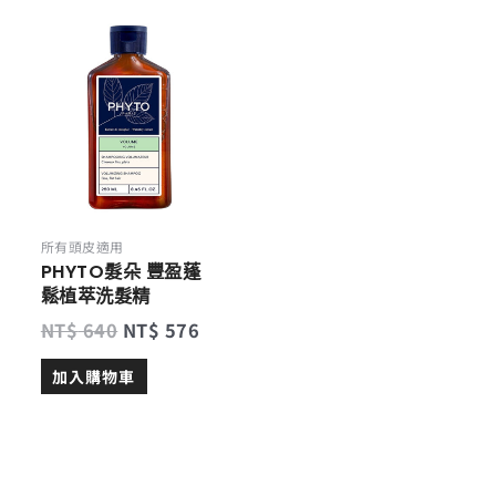
原
目
始
前
價
價
格：
格：
NT$ 640。
NT$ 576。
所有頭皮適用
PHYTO髮朵 豐盈蓬
鬆植萃洗髮精
NT$
640
NT$
576
加入購物車