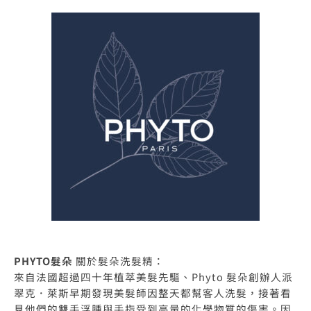
PHYTO髮朵
關於髮朵洗髮精：
來自法國超過四十年植萃美髮先驅、Phyto 髮朵創辦人派
翠克．萊斯早期發現美髮師因整天都幫客人洗髮，接著看
見他們的雙手浮腫與手指受到高量的化學物質的傷害。因