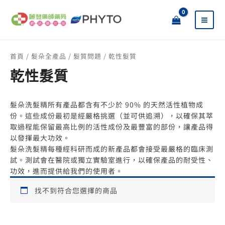
跳
搜
至
尋
主
關
要
鍵
內
字
首頁
/
髮朵全產品
/
髮質問題
/ 乾性髮質
容
:
乾性髮質
髮朵洗髮精所有產品都含有不少於 90% 的天然活性植物成
份。這些成份最初是經嚴格挑選（並可供追溯），以確保其萃
取過程能保留最高比例的活性成份及最豐富的部份，讓產品得
以發揮最大功效。
髮朵洗髮精每種經科研而成的新產品都會接受最嚴格的臨床測
試。測試會在醫院或獨立實驗室進行，以確保產品的耐受性、
功效，進而提供給我們的使用者。
找不到符合您選擇的商品