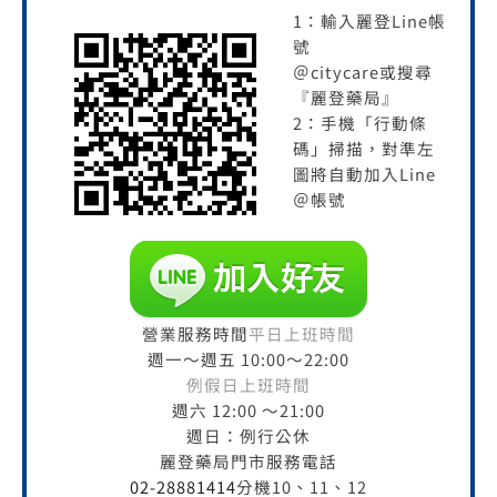
1：輸入麗登Line帳
號
＠citycare或搜尋
『麗登藥局』
2：手機「行動條
碼」掃描，對準左
圖將自動加入Line
＠帳號
營業服務時間
平日上班時間
週一～週五 10:00～22:00
例假日上班時間
週六 12:00 ～21:00
週日：例行公休
麗登藥局門市服務電話
02-28881414
分機10、11、12