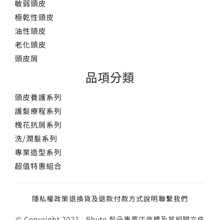
敏弱頭皮
極乾性頭皮
油性頭皮
老化頭皮
頭皮屑
品項分類
頭皮養護系列
護髮療程系列
槐花抗屑系列
洗/潤髮系列
專業造型系列
超值特惠組合
隱私權政策
退換貨及退款
付款方式說明
聯繫我們
© Copyright 2021, Phyto 髮朵專賣店商標及其相關文件