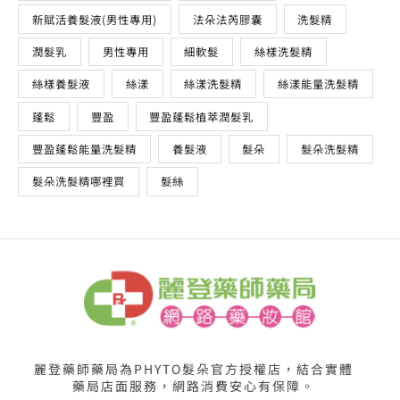
新賦活養髮液(男性專用)
法朵法芮膠囊
洗髮精
潤髮乳
男性專用
細軟髮
絲樣洗髮精
絲樣養髮液
絲漾
絲漾洗髮精
絲漾能量洗髮精
蓬鬆
豐盈
豐盈蓬鬆植萃潤髮乳
豐盈蓬鬆能量洗髮精
養髮液
髮朵
髮朵洗髮精
髮朵洗髮精哪裡買
髮絲
麗登藥師藥局為PHYTO髮朵官方授權店，結合實體
藥局店面服務，網路消費安心有保障。