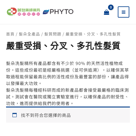
跳
搜
至
尋
主
關
要
鍵
內
字
首頁
/
髮朵全產品
/
髮質問題
/ 嚴重受損、分叉、多孔性髮質
容
:
嚴重受損、分叉、多孔性髮質
髮朵洗髮精所有產品都含有不少於 90% 的天然活性植物成
份。這些成份最初是經嚴格挑選（並可供追溯），以確保其萃
取過程能保留最高比例的活性成份及最豐富的部份，讓產品得
以發揮最大功效。
髮朵洗髮精每種經科研而成的新產品都會接受最嚴格的臨床測
試。測試會在醫院或獨立實驗室進行，以確保產品的耐受性、
功效，進而提供給我們的使用者。
找不到符合您選擇的商品