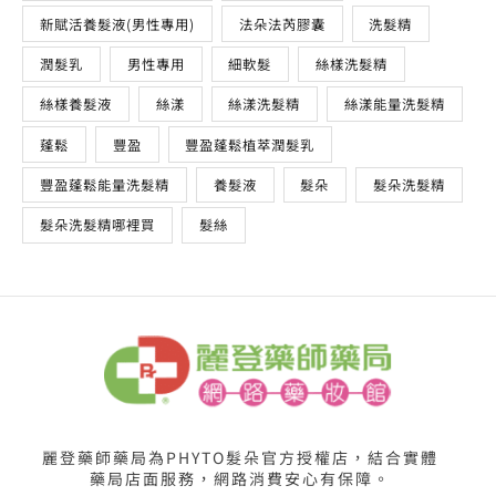
新賦活養髮液(男性專用)
法朵法芮膠囊
洗髮精
潤髮乳
男性專用
細軟髮
絲樣洗髮精
絲樣養髮液
絲漾
絲漾洗髮精
絲漾能量洗髮精
蓬鬆
豐盈
豐盈蓬鬆植萃潤髮乳
豐盈蓬鬆能量洗髮精
養髮液
髮朵
髮朵洗髮精
髮朵洗髮精哪裡買
髮絲
麗登藥師藥局為PHYTO髮朵官方授權店，結合實體
藥局店面服務，網路消費安心有保障。