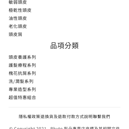
敏弱頭皮
極乾性頭皮
油性頭皮
老化頭皮
頭皮屑
品項分類
頭皮養護系列
護髮療程系列
槐花抗屑系列
洗/潤髮系列
專業造型系列
超值特惠組合
隱私權政策
退換貨及退款
付款方式說明
聯繫我們
© Copyright 2021, Phyto 髮朵專賣店商標及其相關文件