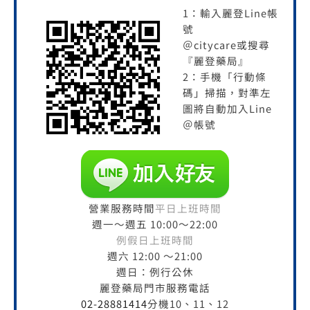
1：輸入麗登Line帳
號
＠citycare或搜尋
『麗登藥局』
2：手機「行動條
碼」掃描，對準左
圖將自動加入Line
＠帳號
營業服務時間
平日上班時間
週一～週五 10:00～22:00
例假日上班時間
週六 12:00 ～21:00
週日：例行公休
麗登藥局門市服務電話
02-28881414
分機10、11、12