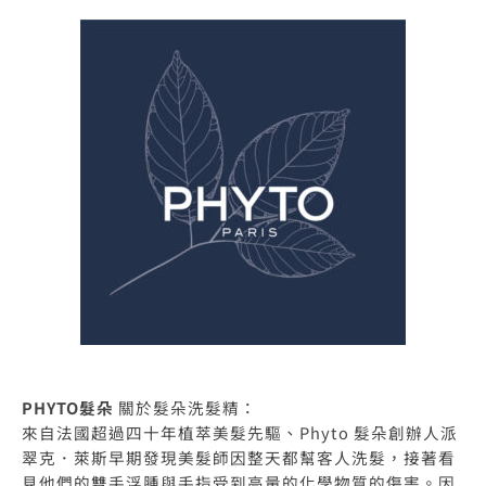
PHYTO髮朵
關於髮朵洗髮精：
來自法國超過四十年植萃美髮先驅、Phyto 髮朵創辦人派
翠克．萊斯早期發現美髮師因整天都幫客人洗髮，接著看
見他們的雙手浮腫與手指受到高量的化學物質的傷害。因