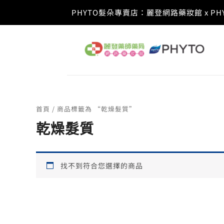
跳
PHYTO髮朵專賣店：麗登網路藥妝館 x 
至
主
要
內
容
首頁
/ 商品標籤為 “乾燥髮質”
乾燥髮質
找不到符合您選擇的商品