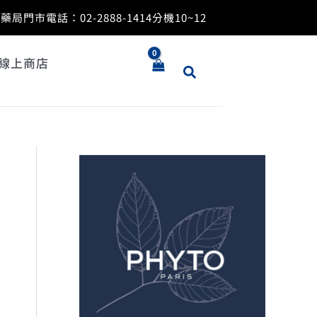
搜
藥局門市電話：
02-2888-1414
分機10~12
尋
關
鍵
線上商店
字
: