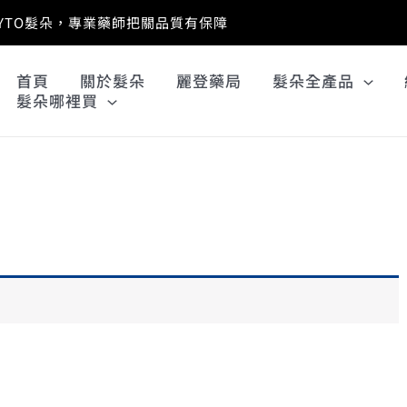
PHYTO髮朵，專業藥師把關品質有保障
首頁
關於髮朵
麗登藥局
髮朵全產品
髮朵哪裡買