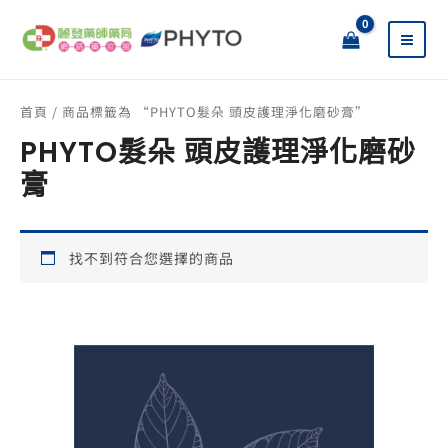
跳
搜
至
尋
主
關
要
鍵
內
字
首頁
/ 商品標籤為 “PHYTO髮朵 頭皮護理淨化磨砂膏”
容
:
PHYTO髮朵 頭皮護理淨化磨砂
膏
找不到符合您選擇的商品