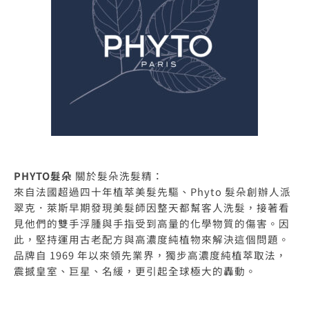
PHYTO髮朵
關於髮朵洗髮精：
來自法國超過四十年植萃美髮先驅、Phyto 髮朵創辦人派
翠克．萊斯早期發現美髮師因整天都幫客人洗髮，接著看
見他們的雙手浮腫與手指受到高量的化學物質的傷害。因
此，堅持運用古老配方與高濃度純植物來解決這個問題。
品牌自 1969 年以來領先業界，獨步高濃度純植萃取法，
震撼皇室、巨星、名緩，更引起全球極大的轟動。