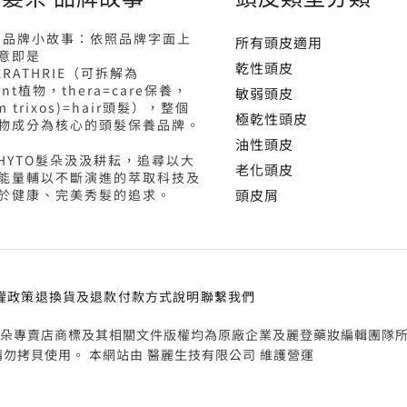
髮朵品牌小故事：依照品牌字面上
所有頭皮適用
意即是
乾性頭皮
ERATHRIE（可拆解為
lant植物，thera=care保養，
敏弱頭皮
rom trixos)=hair頭髮），整個
極乾性頭皮
物成分為核心的頭髮保養品牌。
油性頭皮
PHYTO髮朵汲汲耕耘，追尋以大
老化頭皮
能量輔以不斷演進的萃取科技及
於健康、完美秀髮的追求。
頭皮屑
權政策
退換貨及退款
付款方式說明
聯繫我們
 Phyto 髮朵專賣店商標及其相關文件版權均為原廠企業及麗登藥妝編輯團隊
勿拷貝使用。 本網站由 醫麗生技有限公司 維護營運