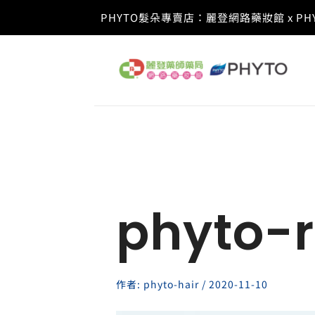
跳
PHYTO髮朵專賣店：麗登網路藥妝館 x 
至
主
要
內
容
phyto-
作者:
phyto-hair
/
2020-11-10