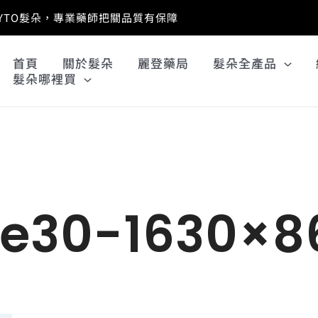
PHYTO髮朵，專業藥師把關品質有保障
首頁
關於髮朵
麗登藥局
髮朵全產品
髮朵哪裡買
re30-1630×8