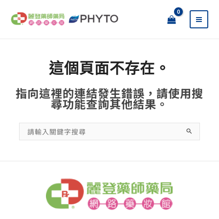
跳
至
主
要
內
容
這個頁面不存在。
指向這裡的連結發生錯誤，請使用搜
尋功能查詢其他結果。
搜
尋
關
鍵
字: