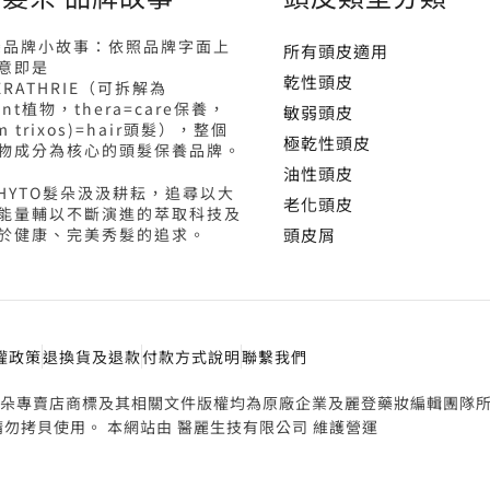
髮朵品牌小故事：依照品牌字面上
所有頭皮適用
意即是
乾性頭皮
ERATHRIE（可拆解為
lant植物，thera=care保養，
敏弱頭皮
rom trixos)=hair頭髮），整個
極乾性頭皮
物成分為核心的頭髮保養品牌。
油性頭皮
PHYTO髮朵汲汲耕耘，追尋以大
老化頭皮
能量輔以不斷演進的萃取科技及
於健康、完美秀髮的追求。
頭皮屑
權政策
退換貨及退款
付款方式說明
聯繫我們
 Phyto 髮朵專賣店商標及其相關文件版權均為原廠企業及麗登藥妝編輯團隊
勿拷貝使用。 本網站由 醫麗生技有限公司 維護營運