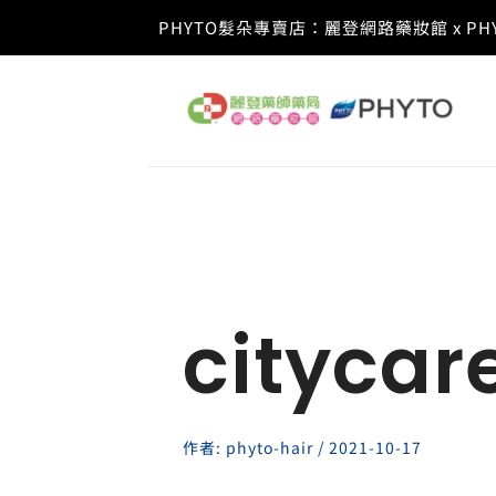
跳
PHYTO髮朵專賣店：麗登網路藥妝館 x 
至
主
要
內
容
citycar
作者:
phyto-hair
/
2021-10-17