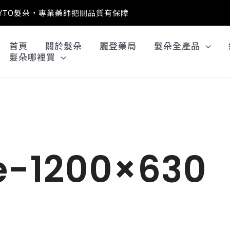
PHYTO髮朵，專業藥師把關品質有保障
首頁
關於髮朵
麗登藥局
髮朵全產品
髮朵哪裡買
e-1200×630