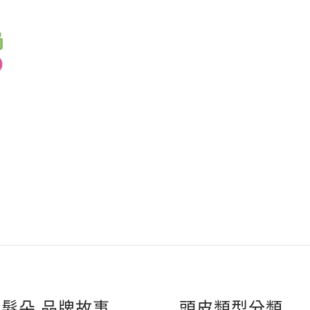
O髮朵 品牌故事
頭皮類型分類