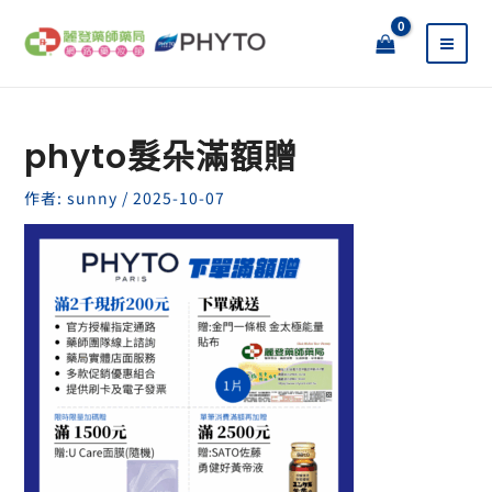
跳
至
主
要
內
容
phyto髮朵滿額贈
作者:
sunny
/
2025-10-07