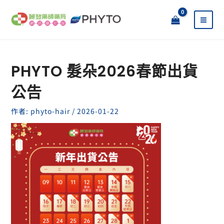
跳
至
主
要
內
容
PHYTO 髮朵2026春節出貨
公告
作者:
phyto-hair
/
2026-01-22