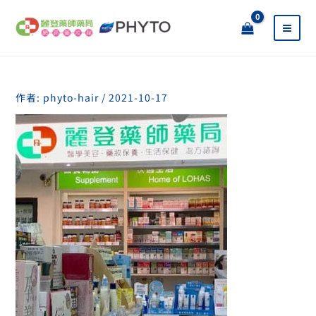
跳
至
主
要
內
容
作者:
phyto-hair
/
2021-10-17