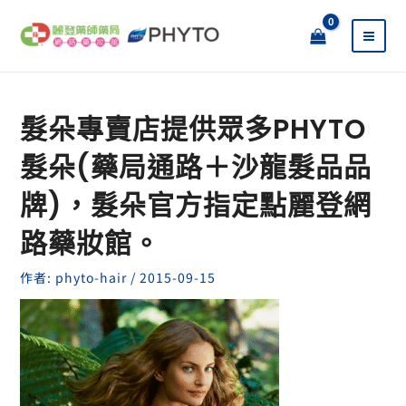
跳
至
主
要
內
容
髮朵專賣店提供眾多PHYTO
髮朵(藥局通路＋沙龍髮品品
牌)，髮朵官方指定點麗登網
路藥妝館。
作者:
phyto-hair
/
2015-09-15