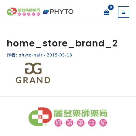
跳
至
主
要
內
容
home_store_brand_2
作者:
phyto-hair
/
2015-03-18